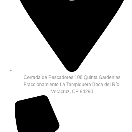
Cerrada de Pescadores 108 Quinta Gardenias
Fraccionamiento La Tampiquera Boca del Río,
Veracruz, CP 94290