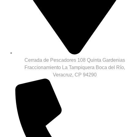
Cerrada de Pescadores 108 Quinta Gardenias
Fraccionamiento La Tampiquera Boca del Río,
Veracruz, CP 94290