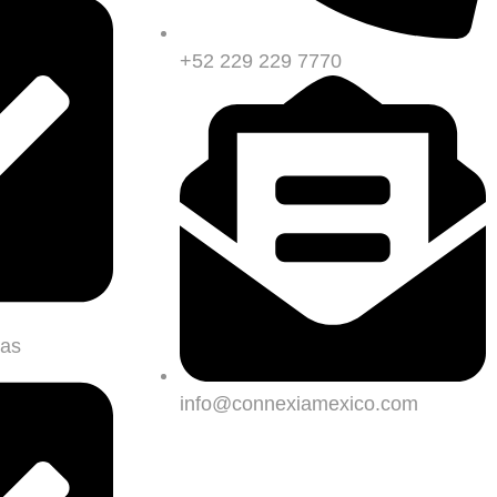
+52 229 229 7770
mas
info@connexiamexico.com