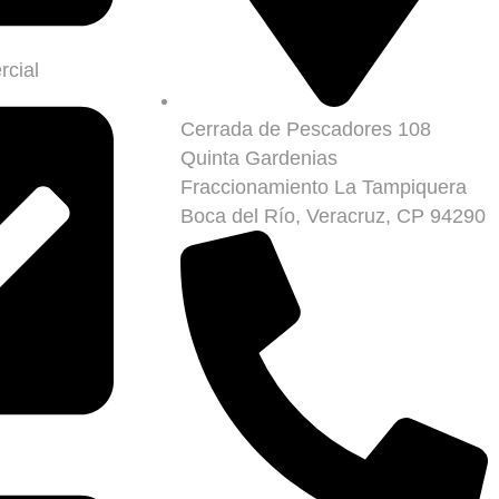
rcial
Cerrada de Pescadores 108
Quinta Gardenias
Fraccionamiento La Tampiquera
Boca del Río, Veracruz, CP 94290