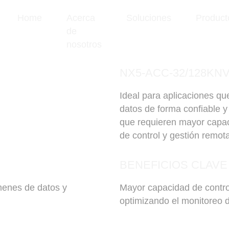
Home
Acerca
Soluciones
Product
de
nosotros
NX5-ACC-32/128KN
Ideal para aplicaciones q
datos de forma confiable y
que requieren mayor capa
de control y gestión remot
BENEFICIOS CLAVE
menes de datos y
Mayor capacidad de contro
optimizando el monitoreo 