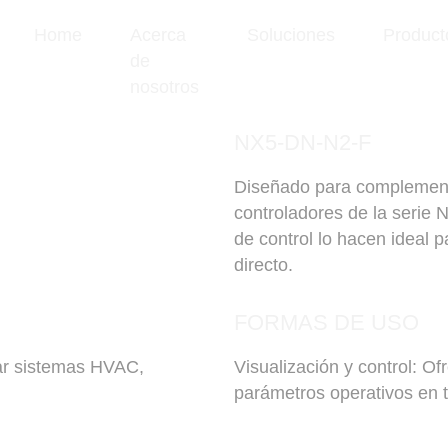
Home
Acerca
Soluciones
Product
de
nosotros
NX5-DN-N2-F
Diseñado para complement
controladores de la serie N
de control lo hacen ideal 
directo.
FORMAS DE USO
sar sistemas HVAC,
Visualización y control: Of
parámetros operativos en t