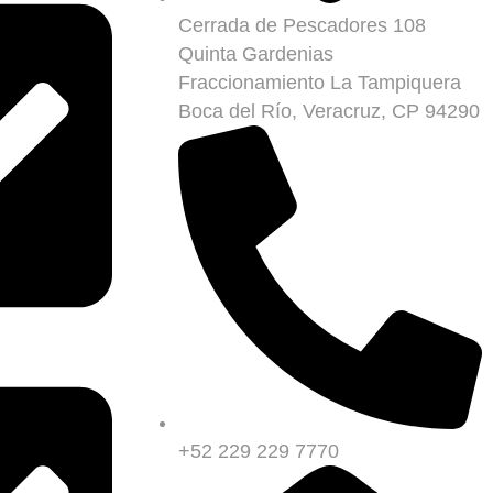
Cerrada de Pescadores 108
Quinta Gardenias
Fraccionamiento La Tampiquera
Boca del Río, Veracruz, CP 94290
+52 229 229 7770