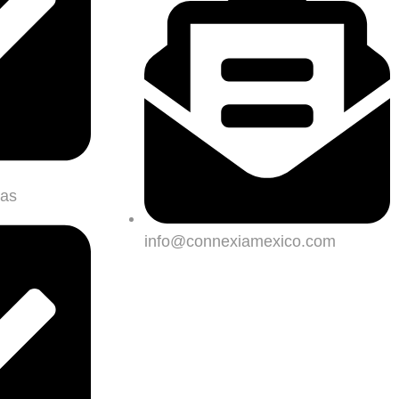
mas
info@connexiamexico.com