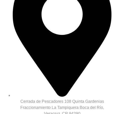
Cerrada de Pescadores 108 Quinta Gardenias
Fraccionamiento La Tampiquera Boca del Río,
Veracruz, CP 94290